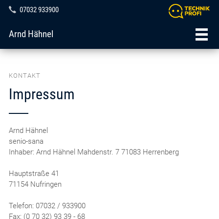
07032 933900
Arnd Hähnel
KONTAKT
Impressum
Arnd Hähnel
senio-sana
Inhaber: Arnd Hähnel Mahdenstr. 7 71083 Herrenberg
Hauptstraße 41
71154 Nufringen
Telefon: 07032 / 933900
Fax: (0 70 32) 93 39 - 68