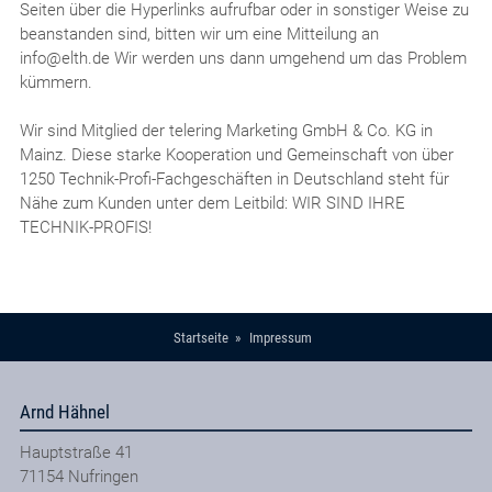
Seiten über die Hyperlinks aufrufbar oder in sonstiger Weise zu
beanstanden sind, bitten wir um eine Mitteilung an
info@elth.de Wir werden uns dann umgehend um das Problem
kümmern.
Wir sind Mitglied der telering Marketing GmbH & Co. KG in
Mainz. Diese starke Kooperation und Gemeinschaft von über
1250 Technik-Profi-Fachgeschäften in Deutschland steht für
Nähe zum Kunden unter dem Leitbild: WIR SIND IHRE
TECHNIK-PROFIS!
Startseite
Impressum
Arnd Hähnel
Hauptstraße 41
71154
Nufringen